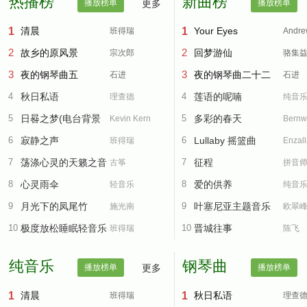
热播榜
新曲榜
播放榜单
更多
播放榜单
1
清晨
1
Your Eyes
班得瑞
Andre
2
2
故乡的原风景
回梦游仙
宗次郎
Jasins
骆集
3
3
夜的钢琴曲五
夜的钢琴曲二十二
石进
石进
4
秋日私语
4
莲语的呢喃
理查德
纯音
5
日晷之梦(电台背景
5
多彩的春天
Kevin Kern
Bernw
6
音乐)
寂静之声
6
Lullaby 摇篮曲
班得瑞
Koch
Enzal
7
荡涤心灵的天籁之音
7
征程
古筝
拼音
8
心灵雨伞
8
爱的供养
轻音乐
纯音
9
月光下的凤尾竹
9
叶塞尼亚主题音乐
施光南
欧翠
10
极度放松睡眠轻音乐
10
晋城往事
班得瑞
陈飞
纯音乐
钢琴曲
播放榜单
更多
播放榜单
1
清晨
1
秋日私语
班得瑞
理查