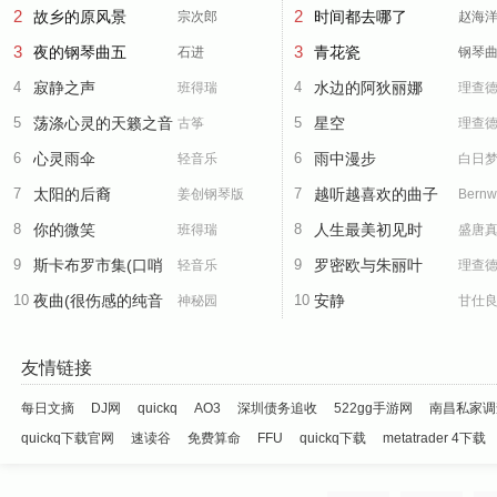
2
2
故乡的原风景
时间都去哪了
宗次郎
赵海
3
3
夜的钢琴曲五
青花瓷
石进
钢琴
4
寂静之声
4
水边的阿狄丽娜
班得瑞
理查
5
荡涤心灵的天籁之音
5
星空
古筝
理查
6
心灵雨伞
6
雨中漫步
轻音乐
白日
7
太阳的后裔
7
越听越喜欢的曲子
姜创钢琴版
Bernw
8
OST《Always》
你的微笑
8
人生最美初见时
班得瑞
Koch
盛唐
9
斯卡布罗市集(口哨
9
罗密欧与朱丽叶
轻音乐
理查
10
曲)
夜曲(很伤感的纯音
10
安静
神秘园
甘仕
乐)
友情链接
每日文摘
DJ网
quickq
AO3
深圳债务追收
522gg手游网
南昌私家调
quickq下载官网
速读谷
免费算命
FFU
quickq下载
metatrader 4下载