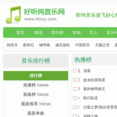
听纯音乐放飞好心
首页
精选
排行榜
专辑
艺人
音乐
纯音乐
新世纪
钢琴曲
减压放松
中国音乐
天籁之音
热播榜
音乐排行榜
1
清晨
排行榜
2
故乡的原风景
热播榜
TOP500
3
夜的钢琴曲五
新曲榜
TOP100
秋日私语
4
最新推荐
TOP100
日晷之梦(电台背景音
5
最新单曲
寂静之声
6