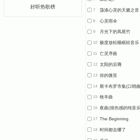
好听热歌榜
荡涤心灵的天籁之音
7
心灵雨伞
8
月光下的凤尾竹
9
极度放松睡眠轻音乐
10
亡灵序曲
11
太阳的后裔
12
OST《Always》
你的微笑
13
斯卡布罗市集(口哨曲
14
牧羊曲
15
夜曲(很伤感的纯音乐
16
The Beginning
17
时间都去哪了
18