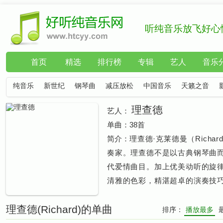
听纯音乐放飞好心
首页
精选
排行榜
专辑
艺人
音乐
纯音乐
新世纪
钢琴曲
减压放松
中国音乐
天籁之音
理查德
艺人：
单曲：
38首
简介：
理查德·克莱德曼（Richard
奏家。理查德不是以古典钢琴曲
代爱情曲目。加上优美动听的旋
清雅的色彩，精湛超卓的演奏技
理查德(Richard)的单曲
排序：
播放最多