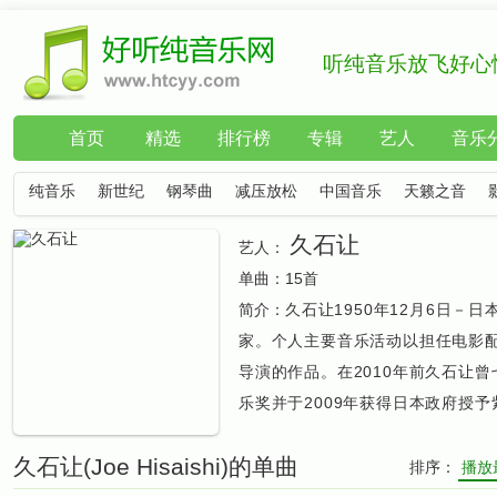
听纯音乐放飞好心
首页
精选
排行榜
专辑
艺人
音乐
纯音乐
新世纪
钢琴曲
减压放松
中国音乐
天籁之音
久石让
艺人：
单曲：
15首
简介：
久石让1950年12月6日－
家。个人主要音乐活动以担任电影
导演的作品。在2010年前久石让
乐奖并于2009年获得日本政府授
久石让(Joe Hisaishi)的单曲
排序：
播放