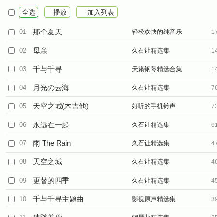
全选
播放
加入列表
那个夏天
01
轻松欢快的纯音乐
1
母亲
02
久石让精选集
1
千与千寻
03
天籁钢琴精选合集
1
月光の云海
04
久石让精选集
7
天空之城(木吉他)
05
好听的手机铃声
7
永远在一起
06
久石让精选集
6
雨 The Rain
07
久石让精选集
4
天空之城
08
久石让精选集
4
更替的四季
09
久石让精选集
4
千与千寻主题曲
10
影视原声精选集
3