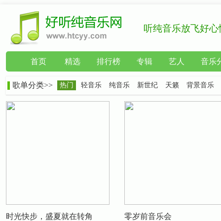
听纯音乐放飞好心
首页
精选
排行榜
专辑
艺人
音乐
歌单分类>>
热门
轻音乐
纯音乐
新世纪
天籁
背景音乐
时光快步，盛夏就在转角
零岁前音乐会