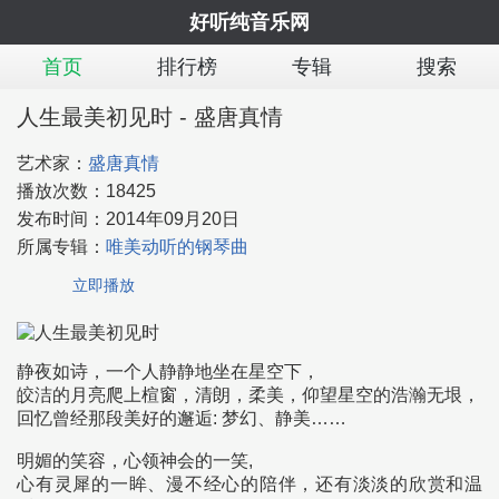
好听纯音乐网
首页
排行榜
专辑
搜索
人生最美初见时 - 盛唐真情
艺术家：
盛唐真情
播放次数：
18425
发布时间：
2014年09月20日
所属专辑：
唯美动听的钢琴曲
立即播放
静夜如诗，一个人静静地坐在星空下，
皎洁的月亮爬上楦窗，清朗，柔美，仰望星空的浩瀚无垠，
回忆曾经那段美好的邂逅: 梦幻、静美……
明媚的笑容，心领神会的一笑,
心有灵犀的一眸、漫不经心的陪伴，还有淡淡的欣赏和温