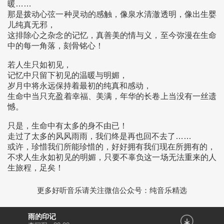
暖……
那是拨动心弦一种灵动的感触，像泉水清澈透明，像出生婴
儿纯真无邪，
这排除心之杂念的记忆，真善美的情与义，至今弥漫在生命
中的每一角落，刻骨铭心！
若人生只如初见，
记忆中只留下初见的温暖与明媚，
岁月中将永远保持着最初的纯真和感动，
生命中当只充盈着幸福、美满，年华的长卷上当没有一丝遗
憾。
只是，生命中有太多的身不由已！
走过了太多的风风雨雨，我们终是再也回不去了……
或许，珍惜我们所能珍惜的，好好拥有我们现在所拥有的，
不求人生永如初见的明媚，只要不辜负这一场无法重来的人
生旅程，足矣！
更多好听音乐请关注微信公众号：纯音乐精选
雨的印记