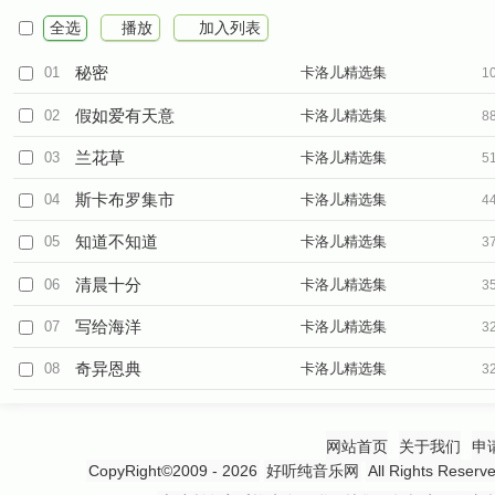
全选
播放
加入列表
秘密
01
卡洛儿精选集
1
假如爱有天意
02
卡洛儿精选集
8
兰花草
03
卡洛儿精选集
5
斯卡布罗集市
04
卡洛儿精选集
4
知道不知道
05
卡洛儿精选集
3
清晨十分
06
卡洛儿精选集
3
写给海洋
07
卡洛儿精选集
3
奇异恩典
08
卡洛儿精选集
3
网站首页
关于我们
申
CopyRight©2009 - 2026
好听纯音乐网
All Rights 