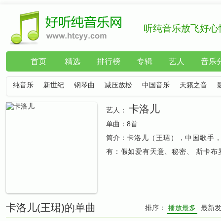
听纯音乐放飞好心
首页
精选
排行榜
专辑
艺人
音乐
纯音乐
新世纪
钢琴曲
减压放松
中国音乐
天籁之音
卡洛儿
艺人：
单曲：
8首
简介：
卡洛儿（王珺），中国歌手
有：假如爱有天意、秘密、 斯卡布
卡洛儿(王珺)的单曲
排序：
播放最多
最新