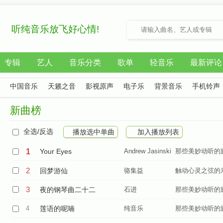
听纯音乐放飞好心情!
专辑
艺人
音乐分类
歌单
轻音乐
最新评论
中国音乐
天籁之音
影视原声
电子乐
背景音乐
手机铃声
新曲榜
全选/反选
播放选中单曲
加入播放列表
1
Your Eyes
Andrew Jasinski
那些美妙动听的
2
回梦游仙
骆集益
触动心灵之弦的
3
夜的钢琴曲二十二
石进
那些美妙动听的
4
莲语的呢喃
纯音乐
那些美妙动听的