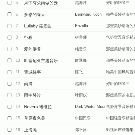
5
风中有朵雨做的云
赵海洋
好听的钢琴曲
6
多彩的春天
Bernward Koch
那些美妙动听的
7
Lullaby 摇篮曲
Enzalla
那些美妙动听的
8
征程
拼音师
气势背景音乐精
9
爱的供养
纯音乐
那些美妙动听的
10
叶塞尼亚主题音乐
欧翠峰
那些美妙动听的
11
晋城往事
陈飞
唯美中国风纯音
12
雨滴
赵海洋
好听的钢琴曲
13
雨中哭泣
叶丽仪
那些美丽的电影
14
Novera 诺维拉
Dark Winter Music
气势背景音乐精
15
草原夜色美
中国民乐
中国轻音乐精选
16
上海滩
郑平昌
影视原声精选集