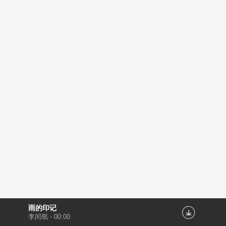
雨的印记
李闰珉
-
00:00