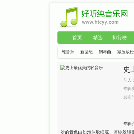
首页
精选
排行榜
纯音乐
新世纪
钢琴曲
减压放松
史
艺人
专辑
发布
专辑
妙的音色由如泡沫般细腻、薄纱般绵