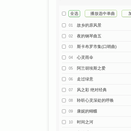
全选
播放选中单曲
故乡的原风景
01
夜的钢琴曲五
02
斯卡布罗市集(口哨曲)
03
心灵雨伞
04
阿兰胡埃斯之爱
05
走过绿意
06
风之彩 绝对经典
07
聆听心灵深处的呼唤
08
康妮的蝴蝶
09
时间之河
10