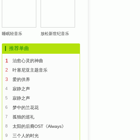
睡眠轻音乐
放松新世纪音乐
推荐单曲
1
治愈心灵的神曲
2
叶塞尼亚主题音乐
3
爱的供养
4
寂静之声
5
寂静之声
6
梦中的兰花花
7
孤独的巡礼
8
太阳的后裔OST《Always》
9
三个人的时光