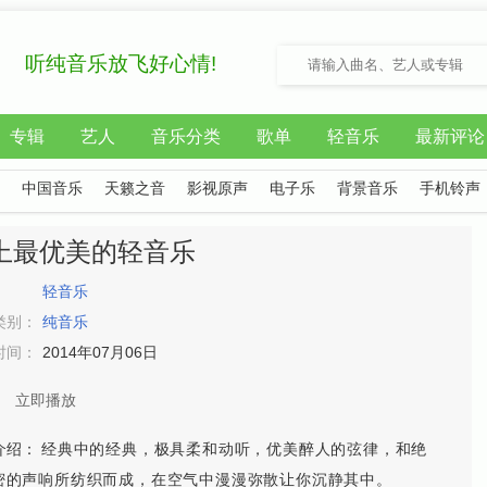
听纯音乐放飞好心情!
专辑
艺人
音乐分类
歌单
轻音乐
最新评论
中国音乐
天籁之音
影视原声
电子乐
背景音乐
手机铃声
上最优美的轻音乐
：
轻音乐
类别：
纯音乐
时间：
2014年07月06日
立即播放
介绍：
经典中的经典，极具柔和动听，优美醉人的弦律，和绝
密的声响所纺织而成，在空气中漫漫弥散让你沉静其中。