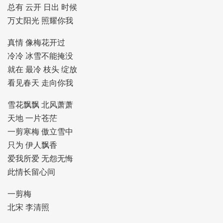
总有 云开 日出 时候
万丈阳光 照耀你我
真情 像梅花开过
冷冷 冰雪不能掩没
就在 最冷 枝头 绽放
看见春天 走向你我
雪花飘飘 北风萧萧
天地 一片苍茫
一剪寒梅 傲立雪中
只为 伊人飘香
爱我所爱 无怨无悔
此情长留心间
一剪梅
北宋 李清照