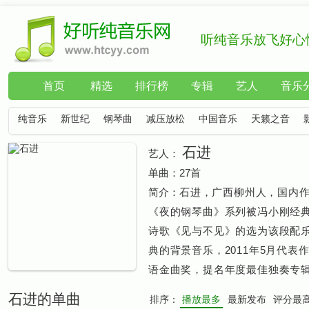
听纯音乐放飞好心
首页
精选
排行榜
专辑
艺人
音乐
纯音乐
新世纪
钢琴曲
减压放松
中国音乐
天籁之音
石进
艺人：
单曲：
27首
简介：
石进，广西柳州人，国内
《夜的钢琴曲》系列被冯小刚经
诗歌《见与不见》的选为该段配
典的背景音乐，2011年5月代
语金曲奖，提名年度最佳独奏专
石进的单曲
排序：
播放最多
最新发布
评分最