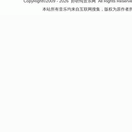
CopyRight©2009 - 2026
好听纯音乐网
All Rights 
本站所有音乐均来自互联网搜集，版权为原作者所