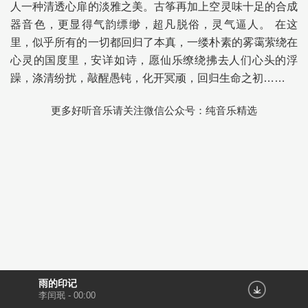
人一种清透心扉的淡雅之美。古筝再加上空灵味十足的合成
器音色，更显得气韵缥缈，超凡脱俗，灵气逼人。 在这
里，似乎所有的一切都回归了本真，一缕朴素的雾霭萦绕在
心灵的国度里，安详如诗，愿仙乐缭绕拂去人们心头的浮
躁，涤清纷扰，敲醒愚钝，化开冥顽，回归生命之初……
更多好听音乐请关注微信公众号：纯音乐精选
雨的印记
李闰珉
-
00:00