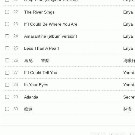
22
The River Sings
Enya
23
If I Could Be Where You Are
Enya
24
Amarantine (album version)
Enya
25
Less Than A Pearl
Enya
26
再见——警察
冯曦
27
If I Could Tell You
Yanni
28
In Your Eyes
Yanni
29
Atlantia
Secre
30
痴迷
林海