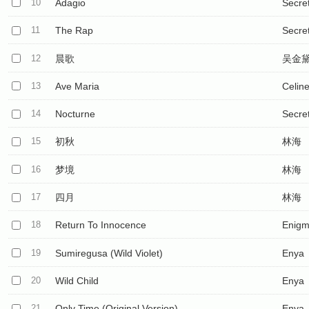
10
Adagio
Secre
11
The Rap
Secre
12
晨歌
吴金
13
Ave Maria
Celin
14
Nocturne
Secre
15
初秋
林海
16
梦境
林海
17
四月
林海
18
Return To Innocence
Enig
19
Sumiregusa (Wild Violet)
Enya
20
Wild Child
Enya
21
Only Time (Original Version)
Enya