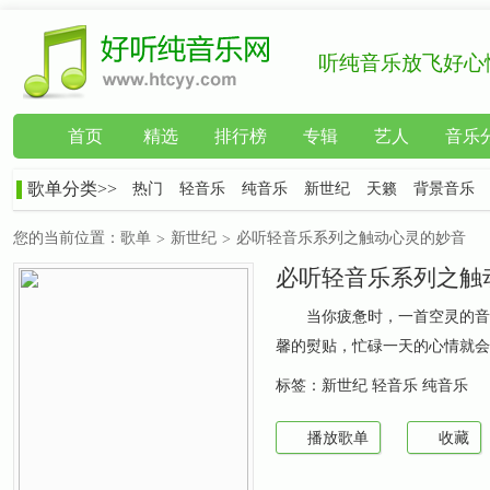
听纯音乐放飞好心
首页
精选
排行榜
专辑
艺人
音乐
歌单分类>>
热门
轻音乐
纯音乐
新世纪
天籁
背景音乐
您的当前位置：
歌单
新世纪
必听轻音乐系列之触动心灵的妙音
>
>
必听轻音乐系列之触
当你疲惫时，一首空灵的音
馨的熨贴，忙碌一天的心情就会
标签：
新世纪 轻音乐 纯音乐
播放歌单
收藏