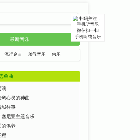
微信扫一扫
手机听纯音乐
最新音乐
流行金曲
胎教音乐
佛乐
选单曲
雨滴
治愈心灵的神曲
晋城往事
叶塞尼亚主题音乐
爱的供养
征程