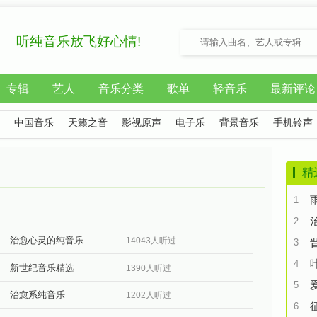
听纯音乐放飞好心情!
专辑
艺人
音乐分类
歌单
轻音乐
最新评论
中国音乐
天籁之音
影视原声
电子乐
背景音乐
手机铃声
精
1
2
治愈心灵的纯音乐
14043人听过
3
4
新世纪音乐精选
1390人听过
5
治愈系纯音乐
1202人听过
6