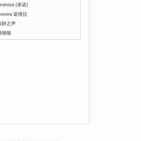
romise (承诺)
overa 诺维拉
寂静之声
珊瑚颂