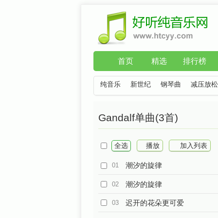
首页
精选
排行榜
纯音乐
新世纪
钢琴曲
减压放松
Gandalf单曲(3首)
全选
播放
加入列表
潮汐的旋律
01
潮汐的旋律
02
迟开的花朵更可爱
03