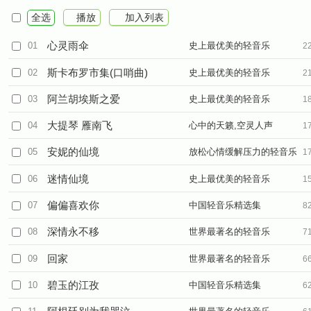
全选
播放
加入列表
心灵雨伞
01
史上最优美的轻音乐
2
斯卡布罗市集(口哨曲)
02
史上最优美的轻音乐
2
阿兰胡埃斯之爱
03
史上最优美的轻音乐
1
大提琴 雁南飞
04
心中的天籁,空灵人声
1
安妮的仙境
05
放松心情缓解压力的轻音乐
1
迷情仙境
06
史上最优美的轻音乐
1
偏偏喜欢你
07
中国轻音乐精选集
8
深情永不移
08
世界最著名的轻音乐
7
回家
09
世界最著名的轻音乐
6
碧玉的江孜
10
中国轻音乐精选集
6