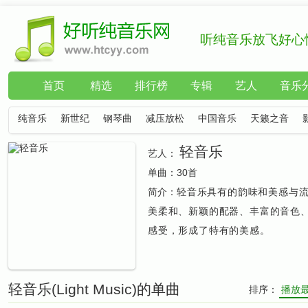
听纯音乐放飞好心
首页
精选
排行榜
专辑
艺人
音乐
纯音乐
新世纪
钢琴曲
减压放松
中国音乐
天籁之音
轻音乐
艺人：
单曲：
30首
简介：
轻音乐具有的韵味和美感与
美柔和、新颖的配器、丰富的音色
感受，形成了特有的美感。
轻音乐(Light Music)的单曲
排序：
播放