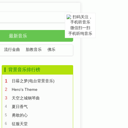
微信扫一扫
手机听纯音乐
最新音乐
流行金曲
胎教音乐
佛乐
背景音乐排行榜
1
日晷之梦(电台背景音乐)
2
Hero's Theme
3
天空之城钢琴曲
4
夏日香气
5
勇敢的心
6
征服天堂