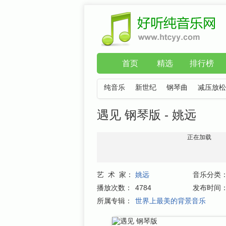
首页
精选
排行榜
纯音乐
新世纪
钢琴曲
减压放松
遇见 钢琴版 - 姚远
正在加载
艺 术 家：
姚远
音乐分类
播放次数：
4784
发布时间
所属专辑：
世界上最美的背景音乐