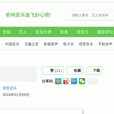
听纯音乐放飞好心情!
专辑
艺人
音乐分类
歌单
轻音乐
最新评论
中国音乐
天籁之音
影视原声
电子乐
背景音乐
手机铃声
赞
(
11
)
收藏
下载
分享到:
：
背景音乐
：
2016年01月09日