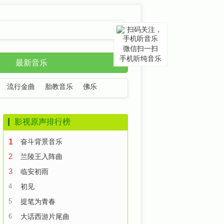
微信扫一扫
手机听纯音乐
最新音乐
流行金曲
胎教音乐
佛乐
影视原声排行榜
1
奋斗背景音乐
2
兰陵王入阵曲
3
临安初雨
4
初见
5
提笔为青春
6
大话西游片尾曲