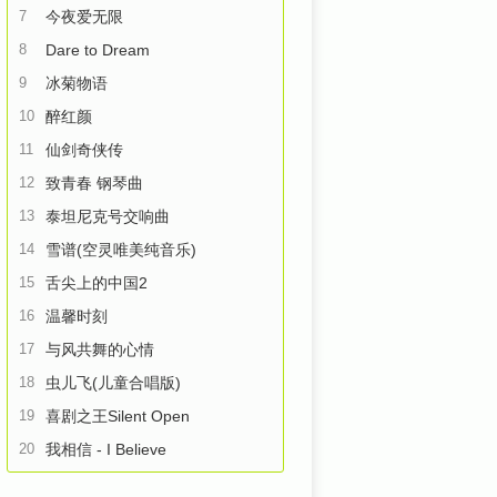
7
今夜爱无限
8
Dare to Dream
9
冰菊物语
10
醉红颜
11
仙剑奇侠传
12
致青春 钢琴曲
13
泰坦尼克号交响曲
14
雪谱(空灵唯美纯音乐)
15
舌尖上的中国2
16
温馨时刻
17
与风共舞的心情
18
虫儿飞(儿童合唱版)
19
喜剧之王Silent Open
20
我相信 - I Believe