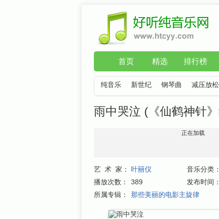
首页
精选
排行榜
纯音乐
新世纪
钢琴曲
减压放松
雨中哭泣 (《仙鹤神针》
正在加载
艺 术 家：
叶丽仪
音乐分类
播放次数：
389
发布时间
所属专辑：
那些美丽的电影主旋律