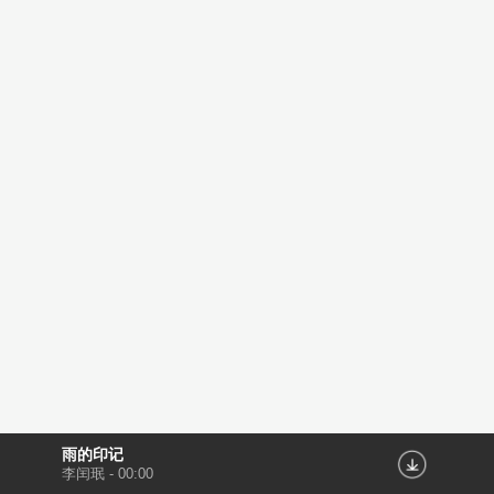
雨的印记
李闰珉
-
00:00