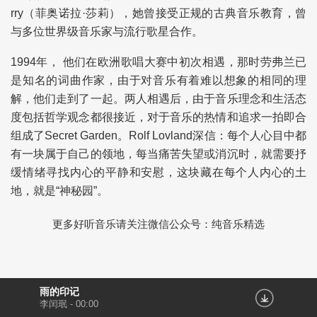
rry（菲奥诺拉·莎莉），她曾接受正规的古典音乐教育，曾
与多位世界级音乐家与流行歌星合作。
1994年， 他们在欧洲歌唱大赛中初次相遇，那时劳弗兰已
是知名的词曲作家，由于对音乐有着难以想象的相同的理
解，他们走到了一起。两人相遇后，由于音乐理念和生活态
度包括哲学观念都很接近，对于音乐的热情和追求一拍即合
组成了Secret Garden。Rolf Lovland深信：每个人心目中都
有一块属于自己的领地，每当痛苦失望或消沉时，就需要抒
缓情绪寻找内心的平静和安慰，这块藏在每个人内心的土
地，就是“神秘园”。
更多好听音乐请关注微信公众号：纯音乐精选
雨的印记
李闰珉
-
00:00