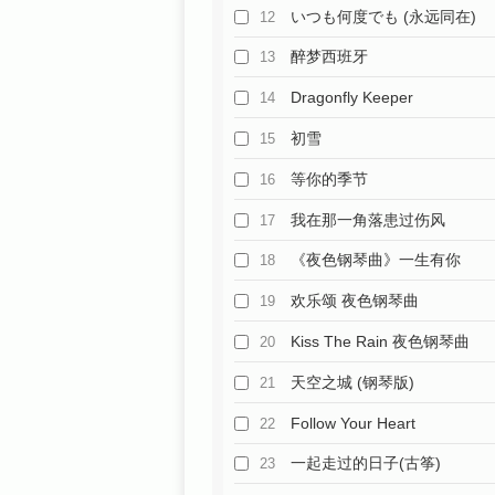
いつも何度でも (永远同在)
12
醉梦西班牙
13
Dragonfly Keeper
14
初雪
15
等你的季节
16
我在那一角落患过伤风
17
《夜色钢琴曲》一生有你
18
欢乐颂 夜色钢琴曲
19
Kiss The Rain 夜色钢琴曲
20
天空之城 (钢琴版)
21
Follow Your Heart
22
一起走过的日子(古筝)
23