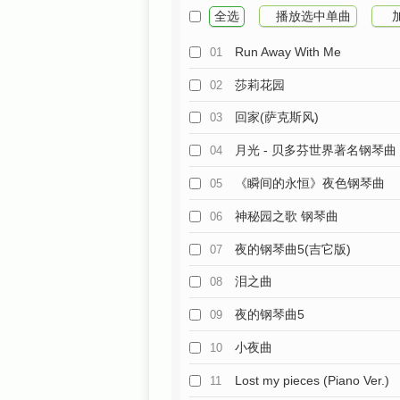
全选
播放选中单曲
Run Away With Me
01
莎莉花园
02
回家(萨克斯风)
03
月光 - 贝多芬世界著名钢琴曲
04
《瞬间的永恒》夜色钢琴曲
05
神秘园之歌 钢琴曲
06
夜的钢琴曲5(吉它版)
07
泪之曲
08
夜的钢琴曲5
09
小夜曲
10
Lost my pieces (Piano Ver.)
11