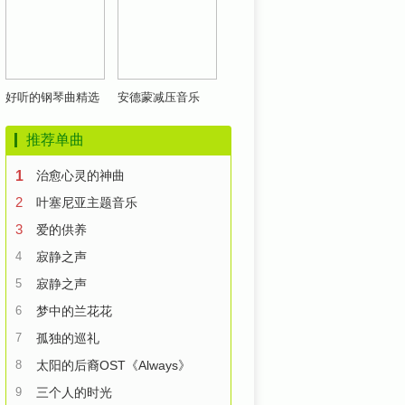
好听的钢琴曲精选
安德蒙减压音乐
推荐单曲
1
治愈心灵的神曲
2
叶塞尼亚主题音乐
3
爱的供养
4
寂静之声
5
寂静之声
6
梦中的兰花花
7
孤独的巡礼
8
太阳的后裔OST《Always》
9
三个人的时光