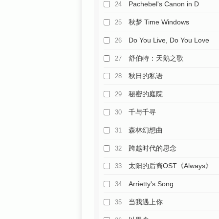
Pachebel's Canon in D
24
秋梦 Time Windows
25
Do You Live, Do You Love
26
舒伯特：天鹅之歌
27
秋日的私语
28
秘密的庭院
29
千与千寻
30
森林幻想曲
31
跨越时代的思念
32
太阳的后裔OST《Always》
33
Arrietty's Song
34
当我遇上你
35