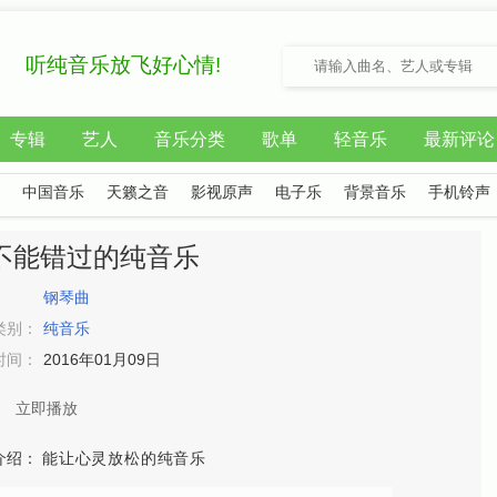
听纯音乐放飞好心情!
专辑
艺人
音乐分类
歌单
轻音乐
最新评论
中国音乐
天籁之音
影视原声
电子乐
背景音乐
手机铃声
不能错过的纯音乐
：
钢琴曲
类别：
纯音乐
时间：
2016年01月09日
立即播放
介绍：
能让心灵放松的纯音乐