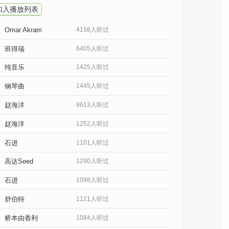
加入播放列表
Omar Akram
4158人听过
班得瑞
6405人听过
纯音乐
1425人听过
钢琴曲
1445人听过
赵海洋
8613人听过
赵海洋
1252人听过
石进
1101人听过
高达Seed
1290人听过
石进
1098人听过
舒伯特
1121人听过
桥本由香利
1084人听过