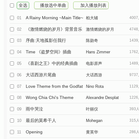
全选
播放选中单曲
加入播放列表
A Rainy Morning ~Main Title~
01
柏大辅
400
《激情燃烧的岁月》背景音乐（小号）
02
激情燃烧的岁月
474
序曲:天地孤影任我行
03
陈勋奇
143
Time 《盗梦空间》插曲
04
Hans Zimmer
176
《喜剧之王》中的经典插曲
05
电影原声
148
大话西游片尾曲
06
大话西游
973
Love Theme from the Godfather
07
Nino Rota
112
Wong Chia Chi's Theme
08
Alexandre Desplat
122
雨中哭泣
09
叶丽仪
393
最后的莫希干人
10
Mohegan
315
Opening
11
黄英华
286