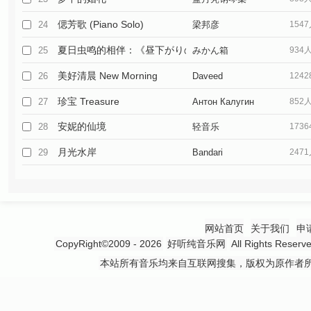
偲芳歌 (Piano Solo)
24
梁邦彦
154
夏日虫鸣的相伴：《昼下がりの忧郁》
25
みかん箱
934
美好清晨 New Morning
26
Daveed
124
珍宝 Treasure
27
Антон Калугин
852
安妮的仙境
28
轻音乐
173
月光水岸
29
Bandari
247
网站首页
关于我们
申
CopyRight©2009 - 2026
好听纯音乐网
All Rights 
本站所有音乐均来自互联网搜集，版权为原作者所