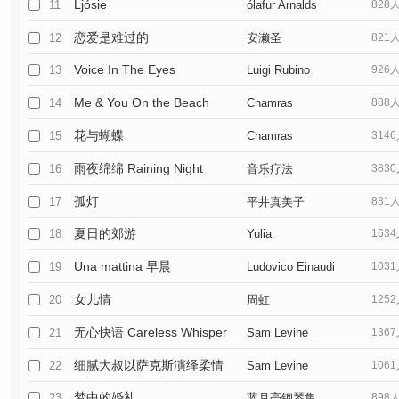
Ljósie
11
ólafur Arnalds
828
恋爱是难过的
12
安濑圣
821
Voice In The Eyes
13
Luigi Rubino
926
Me & You On the Beach
14
Chamras
888
Saewataporn
花与蝴蝶
15
Chamras
314
Saewataporn
雨夜绵绵 Raining Night
16
音乐疗法
383
孤灯
17
平井真美子
881
夏日的郊游
18
Yulia
163
Una mattina 早晨
19
Ludovico Einaudi
103
女儿情
20
周虹
125
无心快语 Careless Whisper
21
Sam Levine
136
细腻大叔以萨克斯演绎柔情
22
Sam Levine
106
梦中的婚礼
23
蓝月亮钢琴集
898