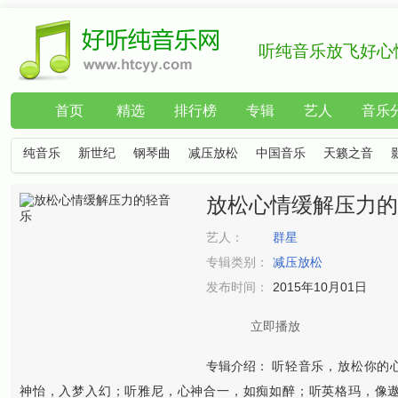
听纯音乐放飞好心
首页
精选
排行榜
专辑
艺人
音乐
纯音乐
新世纪
钢琴曲
减压放松
中国音乐
天籁之音
放松心情缓解压力的
艺人：
群星
专辑类别：
减压放松
发布时间：
2015年10月01日
立即播放
专辑介绍：
听轻音乐，放松你的
神怡，入梦入幻；听雅尼，心神合一，如痴如醉；听英格玛，像