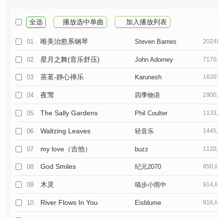
全选
播放选中单曲
加入播放列表
唯美治愈系钢琴
01
Steven Barnes
202
星月之舞(音乐舒压)
02
John Adorney
717
茶茗-静心禅乐
03
Karunesh
162
夜莺
04
四季物语
290
The Sally Gardens
05
Phil Coulter
113
Waltzing Leaves
06
轻音乐
144
my love（吉他）
07
buzz
112
God Smiles
08
纪元2070
850
木灵
09
喵步小雨中
914
River Flows In You
10
Eisblume
916