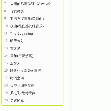
7
太阳的后裔OST《Always》
8
你的微笑
9
斯卡布罗市集(口哨曲)
10
夜曲(很伤感的纯音乐)
11
The Beginning
12
明天你好
13
雪之梦
14
童年(空灵悠远)
15
追梦人
16
聆听心灵深处的呼唤
17
时间之河
18
天空之城钢琴曲
19
风之彩 绝对经典
20
走过绿意