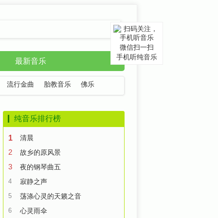
微信扫一扫
手机听纯音乐
最新音乐
流行金曲
胎教音乐
佛乐
纯音乐排行榜
1
清晨
2
故乡的原风景
3
夜的钢琴曲五
4
寂静之声
5
荡涤心灵的天籁之音
6
心灵雨伞