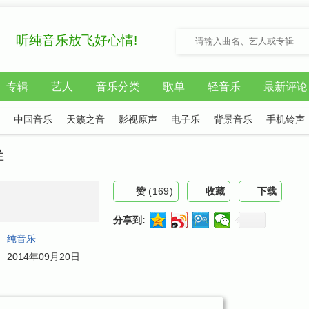
听纯音乐放飞好心情!
专辑
艺人
音乐分类
歌单
轻音乐
最新评论
中国音乐
天籁之音
影视原声
电子乐
背景音乐
手机铃声
祥
赞
(
169
)
收藏
下载
分享到:
：
纯音乐
：
2014年09月20日