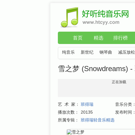
首页
精选
排行榜
纯音乐
新世纪
钢琴曲
减压放松
雪之梦 (Snowdreams) 
正在加载
艺 术 家：
班得瑞
音乐分类
播放次数：
20135
发布时间
所属专辑：
班得瑞轻音乐精选