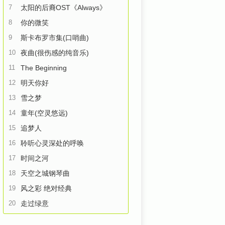
7
太阳的后裔OST《Always》
8
你的微笑
9
斯卡布罗市集(口哨曲)
10
夜曲(很伤感的纯音乐)
11
The Beginning
12
明天你好
13
雪之梦
14
童年(空灵悠远)
15
追梦人
16
聆听心灵深处的呼唤
17
时间之河
18
天空之城钢琴曲
19
风之彩 绝对经典
20
走过绿意