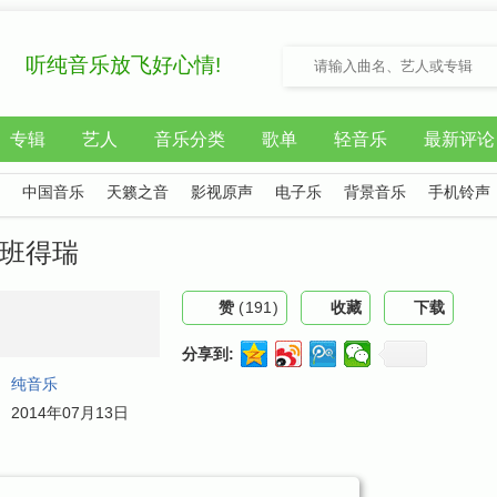
听纯音乐放飞好心情!
专辑
艺人
音乐分类
歌单
轻音乐
最新评论
中国音乐
天籁之音
影视原声
电子乐
背景音乐
手机铃声
- 班得瑞
赞
(
191
)
收藏
下载
分享到:
：
纯音乐
：
2014年07月13日