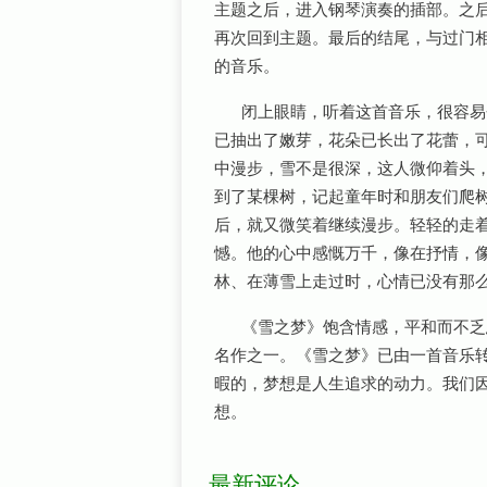
主题之后，进入钢琴演奏的插部。之
再次回到主题。最后的结尾，与过门相
的音乐。
闭上眼睛，听着这首音乐，很容易
已抽出了嫩芽，花朵已长出了花蕾，
中漫步，雪不是很深，这人微仰着头
到了某棵树，记起童年时和朋友们爬
后，就又微笑着继续漫步。轻轻的走
憾。他的心中感慨万千，像在抒情，
林、在薄雪上走过时，心情已没有那
《雪之梦》饱含情感，平和而不乏
名作之一。《雪之梦》已由一首音乐
暇的，梦想是人生追求的动力。我们
想。
最新评论