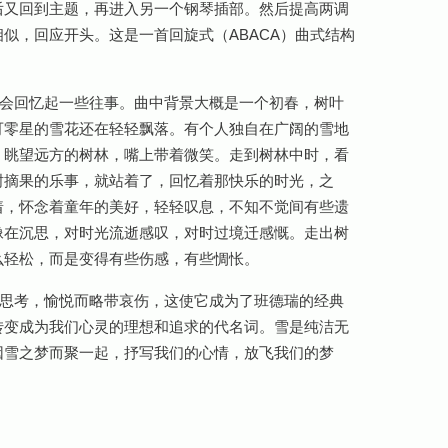
后又回到主题，再进入另一个钢琴插部。然后提高两调
似，回应开头。这是一首回旋式（ABACA）曲式结构
会回忆起一些往事。曲中背景大概是一个初春，树叶
可零星的雪花还在轻轻飘落。有个人独自在广阔的雪地
，眺望远方的树林，嘴上带着微笑。走到树林中时，看
树摘果的乐事，就站着了，回忆着那快乐的时光，之
着，怀念着童年的美好，轻轻叹息，不知不觉间有些遗
像在沉思，对时光流逝感叹，对时过境迁感慨。走出树
么轻松，而是变得有些伤感，有些惆怅。
思考，愉悦而略带哀伤，这使它成为了班德瑞的经典
转变成为我们心灵的理想和追求的代名词。雪是纯洁无
因雪之梦而聚一起，抒写我们的心情，放飞我们的梦