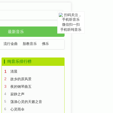
微信扫一扫
手机听纯音乐
最新音乐
流行金曲
胎教音乐
佛乐
纯音乐排行榜
1
清晨
2
故乡的原风景
3
夜的钢琴曲五
4
寂静之声
5
荡涤心灵的天籁之音
6
心灵雨伞