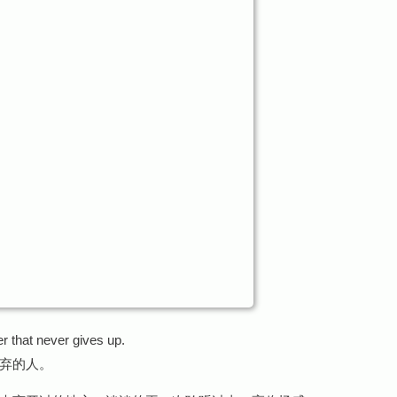
r that never gives up.
弃的人。