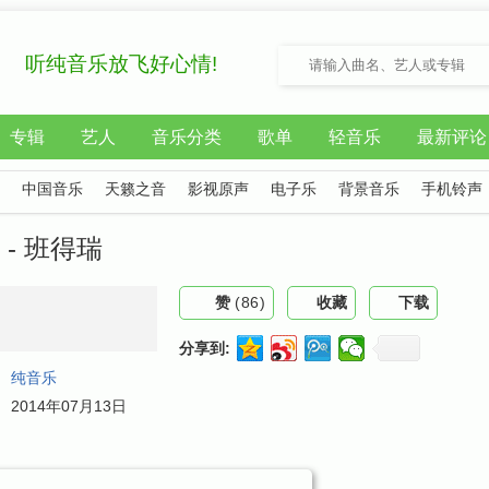
听纯音乐放飞好心情!
专辑
艺人
音乐分类
歌单
轻音乐
最新评论
中国音乐
天籁之音
影视原声
电子乐
背景音乐
手机铃声
) - 班得瑞
赞
(
86
)
收藏
下载
分享到:
：
纯音乐
：
2014年07月13日