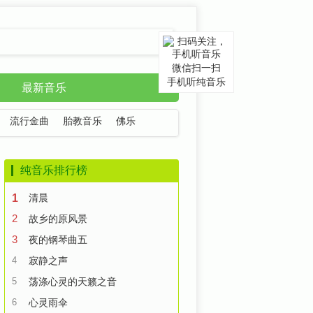
微信扫一扫
手机听纯音乐
最新音乐
流行金曲
胎教音乐
佛乐
纯音乐排行榜
1
清晨
2
故乡的原风景
3
夜的钢琴曲五
4
寂静之声
5
荡涤心灵的天籁之音
6
心灵雨伞