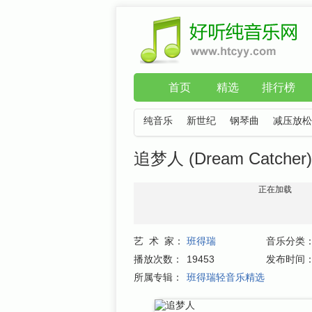
首页
精选
排行榜
纯音乐
新世纪
钢琴曲
减压放松
追梦人 (Dream Catcher
正在加载
艺 术 家：
班得瑞
音乐分类
播放次数：
19453
发布时间
所属专辑：
班得瑞轻音乐精选