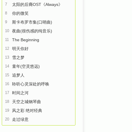
7
太阳的后裔OST《Always》
8
你的微笑
9
斯卡布罗市集(口哨曲)
10
夜曲(很伤感的纯音乐)
11
The Beginning
12
明天你好
13
雪之梦
14
童年(空灵悠远)
15
追梦人
16
聆听心灵深处的呼唤
17
时间之河
18
天空之城钢琴曲
19
风之彩 绝对经典
20
走过绿意