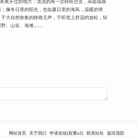
未离开过的地方：淡淡的再一次聆听过去，高临场感
听；像冬日里的阳光，也似夏日里的海风，温暖的弹
。于大自然收集的静致元声，于听觉上舒适的放松，轻
原野、山谷、海滩……
网站首页
关于我们
申请友链(权重≥2)
联系站长
返回顶部