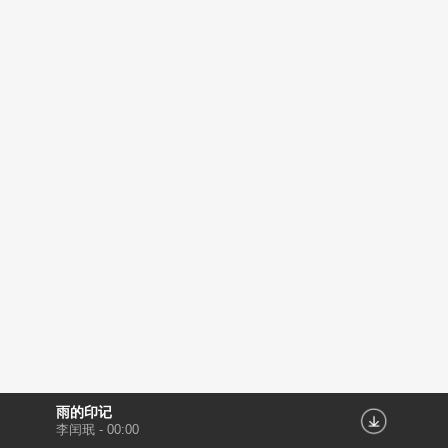
雨的印记
李闰珉
-
00:00