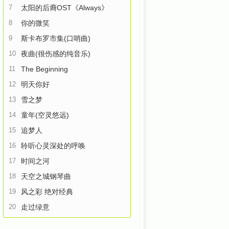
7
太阳的后裔OST《Always》
8
你的微笑
9
斯卡布罗市集(口哨曲)
10
夜曲(很伤感的纯音乐)
11
The Beginning
12
明天你好
13
雪之梦
14
童年(空灵悠远)
15
追梦人
16
聆听心灵深处的呼唤
17
时间之河
18
天空之城钢琴曲
19
风之彩 绝对经典
20
走过绿意