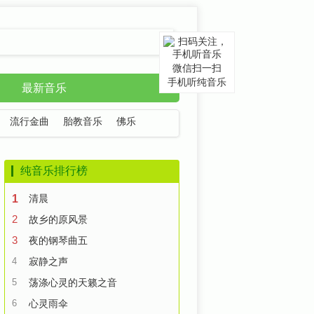
微信扫一扫
手机听纯音乐
最新音乐
流行金曲
胎教音乐
佛乐
纯音乐排行榜
1
清晨
2
故乡的原风景
3
夜的钢琴曲五
4
寂静之声
5
荡涤心灵的天籁之音
6
心灵雨伞