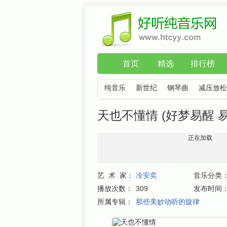
首页
精选
排行榜
纯音乐
新世纪
钢琴曲
减压放松
天也不懂情 (好梦易醒 易
正在加载
艺 术 家：
冷安奕
音乐分类
播放次数：
309
发布时间
所属专辑：
那些美妙动听的旋律