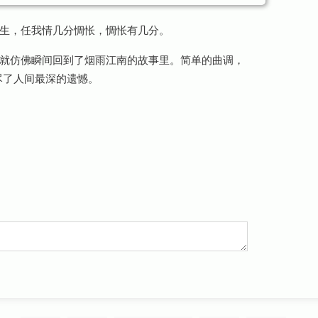
生，任我情几分惆怅，惆怅有几分。
就仿佛瞬间回到了烟雨江南的故事里。简单的曲调，
尽了人间最深的遗憾。