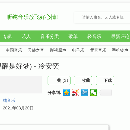
听纯音乐放飞好心情!
专辑
艺人
音乐分类
歌单
轻音乐
最新评论
中国音乐
天籁之音
影视原声
电子乐
背景音乐
手机铃声
醒是好梦) - 冷安奕
赞
(
3
)
收藏
下载
分享到:
：
纯音乐
：
2021年03月20日