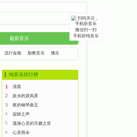
微信扫一扫
手机听纯音乐
最新音乐
流行金曲
胎教音乐
佛乐
纯音乐排行榜
1
清晨
2
故乡的原风景
3
夜的钢琴曲五
4
寂静之声
5
荡涤心灵的天籁之音
6
心灵雨伞