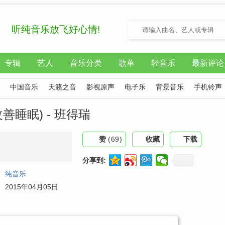
听纯音乐放飞好心情!
专辑
艺人
音乐分类
歌单
轻音乐
最新评论
中国音乐
天籁之音
影视原声
电子乐
背景音乐
手机铃声
善睡眠) - 班得瑞
赞
(
69
)
收藏
下载
分享到:
：
纯音乐
：
2015年04月05日