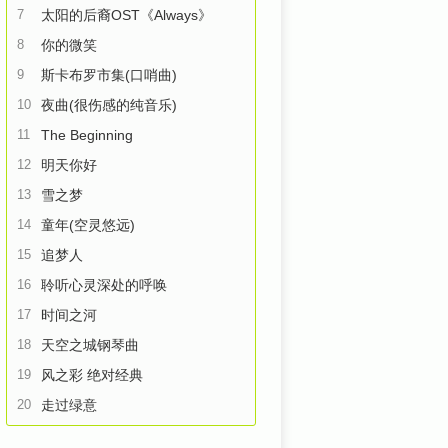
7
太阳的后裔OST《Always》
8
你的微笑
9
斯卡布罗市集(口哨曲)
10
夜曲(很伤感的纯音乐)
11
The Beginning
12
明天你好
13
雪之梦
14
童年(空灵悠远)
15
追梦人
16
聆听心灵深处的呼唤
17
时间之河
18
天空之城钢琴曲
19
风之彩 绝对经典
20
走过绿意