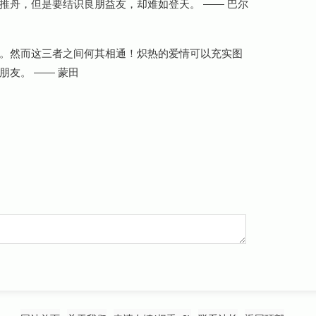
推舟，但是要结识良朋益友，却难如登天。
—— 巴尔
。然而这三者之间何其相通！炽热的爱情可以充实图
朋友。
—— 蒙田