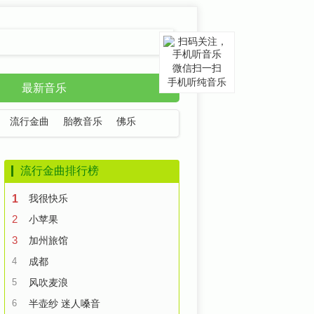
微信扫一扫
手机听纯音乐
最新音乐
流行金曲
胎教音乐
佛乐
流行金曲排行榜
1
我很快乐
2
小苹果
3
加州旅馆
4
成都
5
风吹麦浪
6
半壶纱 迷人嗓音