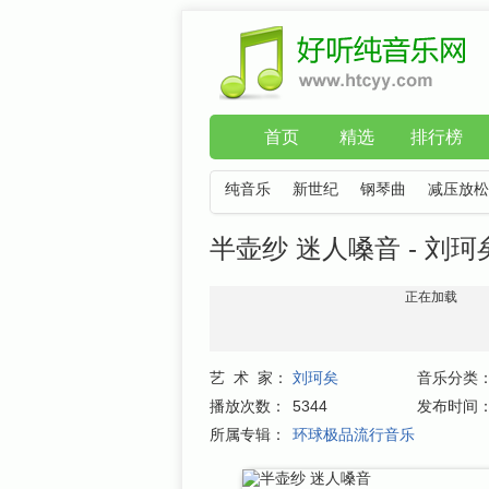
首页
精选
排行榜
纯音乐
新世纪
钢琴曲
减压放松
半壶纱 迷人嗓音 - 刘珂
正在加载
艺 术 家：
刘珂矣
音乐分类
播放次数：
5344
发布时间
所属专辑：
环球极品流行音乐