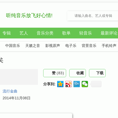
听纯音乐放飞好心情!
专辑
艺人
音乐分类
歌单
轻音乐
最新评论
中国音乐
天籁之音
影视原声
电子乐
背景音乐
手机铃声
矣
赞
(
83
)
收藏
下载
分享到:
：
流行金曲
：
2014年11月08日