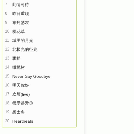
7
此情可待
8
昨日重现
9
布列瑟农
10
樱花草
11
城里的月光
12
北极光的征兆
13
飘摇
14
橄榄树
15
Never Say Goodbye
16
明天你好
17
欢颜(live)
18
很爱很爱你
19
想太多
20
Heartbeats