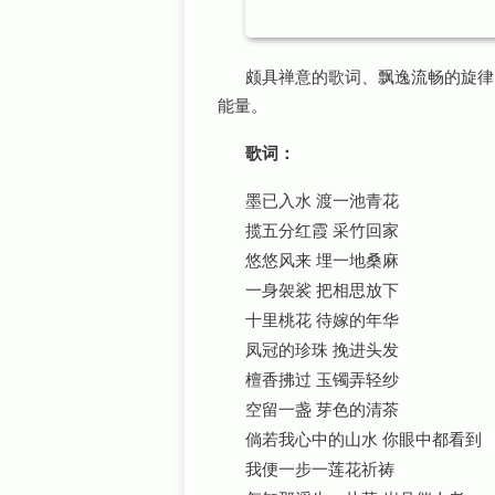
颇具禅意的歌词、飘逸流畅的旋律
能量。
歌词：
墨已入水 渡一池青花
揽五分红霞 采竹回家
悠悠风来 埋一地桑麻
一身袈裟 把相思放下
十里桃花 待嫁的年华
凤冠的珍珠 挽进头发
檀香拂过 玉镯弄轻纱
空留一盏 芽色的清茶
倘若我心中的山水 你眼中都看到
我便一步一莲花祈祷