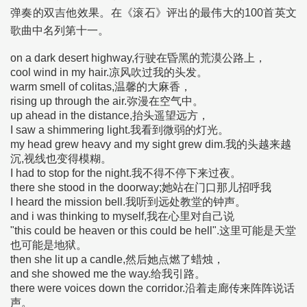
弹奏的双吉他效果。在《滚石》评出的最伟大的100首英文
歌曲中名列第十一。
on a dark desert highway,行驶在昏黑的荒漠公路上，
cool wind in my hair.凉风吹过我的头发。
warm smell of colitas,温馨的大麻香，
rising up through the air.弥漫在空气中。
up ahead in the distance,抬头遥望远方，
I saw a shimmering light.我看到微弱的灯光。
my head grew heavy and my sight grew dim.我的头越来越
沉,视线也变得模糊。
I had to stop for the night.我不得不停下来过夜。
there she stood in the doorway;她站在门口那儿招呼我
I heard the mission bell.我听到远处教堂的钟声。
and i was thinking to myself,我在心里对自己说
"this could be heaven or this could be hell".这里可能是天堂
也可能是地狱。
then she lit up a candle,然后她点燃了蜡烛，
and she showed me the way.给我引路。
there were voices down the corridor.沿着走廊传来阵阵说话
声。