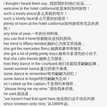
i thought i heard them say...我想我听到他们在说……
welcome to the hotel california!欢迎来到加州旅馆！
such a lovely place!多么美丽的地方！
such a lovely face!多么可爱的的面容！
plenty of room at the hotel california!加州旅馆有充足的房
间！
any time of year,一年的任何时候,
you can find it here!你都能在这找到房间。
her mind is tiffany-twisted,她的心为珠宝所扭曲，
she got the mercedes Benz.她拥有豪华奔驰车。
she got a lot of pretty,pretty boys.她有许多漂亮的小伙子。
that she calls friends.她称之为朋友。
how they dance in the courtyard,他们在庭院里翩翩起舞，
sweet summer sweat.夏日的香汗淋漓。
some dance to remember!有些翩翩为回忆！
some dance to forget!有些翩翩为忘却！
so I called up the captain,于是我叫来领班，
"please bring me my wine."请给我来些酒。
he said,他说道，
"we haven't had that spirit here,他说我们这不供应列酒
since nineteen sixty nine."从1969年起。