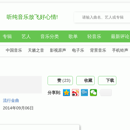
听纯音乐放飞好心情!
专辑
艺人
音乐分类
歌单
轻音乐
最新评论
中国音乐
天籁之音
影视原声
电子乐
背景音乐
手机铃声
赞
(
23
)
收藏
下载
分享到:
：
流行金曲
：
2014年09月06日