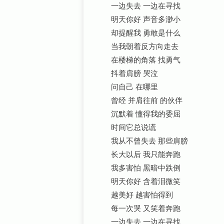
一边失去 一边在寻找
明天你好 声音多渺小
却提醒我 勇敢是什么
当我朝着反方向走去
在楼梯的角落 找勇气
抖着肩膀 哭泣
问自己 在哪里
曾经 并肩往前 的伙伴
沉默着 懂得我的委屈
时间它总说谎
我从不曾失去 那些肩膀
长大以后 我只能奔跑
我多害怕 黑暗中跌倒
明天你好 含着泪微笑
越美好 越害怕得到
每一次哭 又笑着奔跑
一边失去 一边在寻找