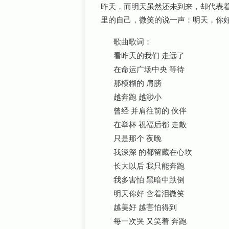
昨天，而明天虽然还未到来，却代表
里的自己，微笑的说一声：明天，你
歌曲歌词：
看昨天的我们 走远了
在命运广场中央 等待
那模糊的 肩膀
越奔跑 越渺小
曾经 并肩往前的 伙伴
在举杯 祝福后都 走散
只是那个 夜晚
我深深 的都留藏在心坎
长大以后 我只能奔跑
我多害怕 黑暗中跌倒
明天你好 含着泪微笑
越美好 越害怕得到
每一次哭 又笑着 奔跑