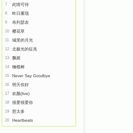
7
此情可待
8
昨日重现
9
布列瑟农
10
樱花草
11
城里的月光
12
北极光的征兆
13
飘摇
14
橄榄树
15
Never Say Goodbye
16
明天你好
17
欢颜(live)
18
很爱很爱你
19
想太多
20
Heartbeats