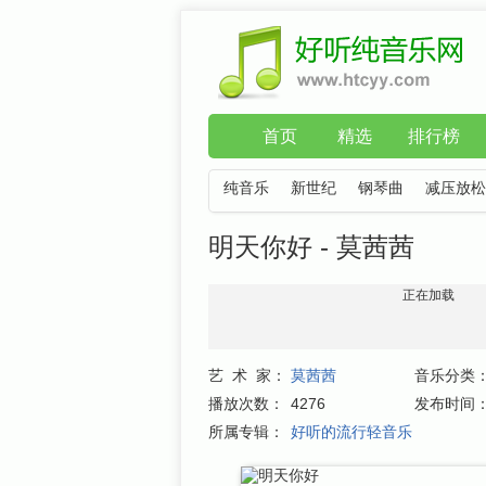
首页
精选
排行榜
纯音乐
新世纪
钢琴曲
减压放松
明天你好 - 莫茜茜
正在加载
艺 术 家：
莫茜茜
音乐分类
播放次数：
4276
发布时间
所属专辑：
好听的流行轻音乐