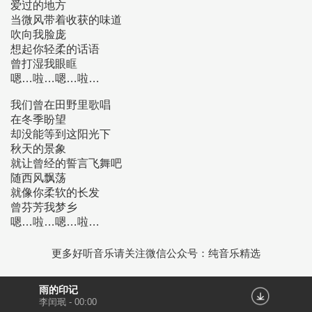
爱过的地方
当微风带着收获的味道
吹向我脸庞
想起你轻柔的话语
曾打湿我眼眶
嗯…啦…嗯…啦…
我们曾在田野里歌唱
在冬季盼望
却没能等到这阳光下
秋天的景象
就让曾经的誓言飞舞吧
随西风飘荡
就像你柔软的长发
曾芬芳我梦乡
嗯…啦…嗯…啦…
更多好听音乐请关注微信公众号：纯音乐精选
雨的印记
李闰珉
-
00:00