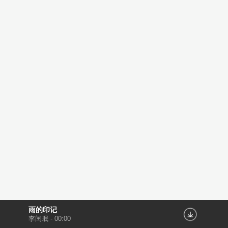
雨的印记
李闰珉
-
00:00