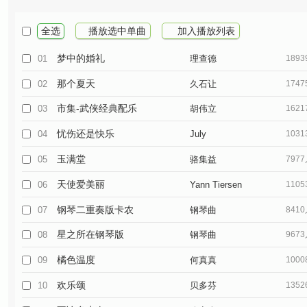
全选
播放选中单曲
加入播放列表
梦中的婚礼
01
理查德
189
那个夏天
02
久石让
174
市集-武侠经典配乐
03
胡伟立
162
忧伤还是快乐
04
July
103
玉满堂
05
骆集益
797
天使爱美丽
06
Yann Tiersen
110
钢琴二重奏版卡农
07
钢琴曲
841
星之所在钢琴版
08
钢琴曲
967
橘色温度
09
何真真
100
欢乐颂
10
贝多芬
135