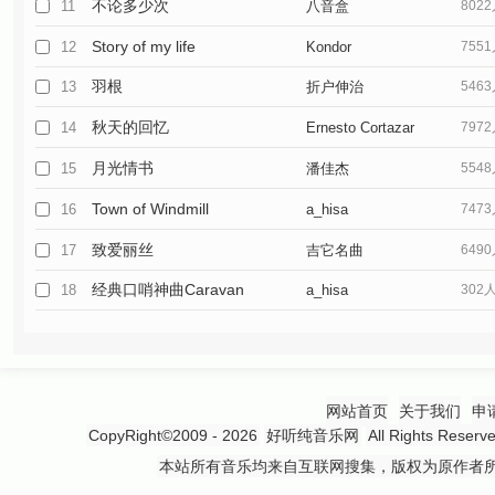
不论多少次
11
八音盒
802
Story of my life
12
Kondor
755
羽根
13
折户伸治
546
秋天的回忆
14
Ernesto Cortazar
797
月光情书
15
潘佳杰
554
Town of Windmill
16
a_hisa
747
致爱丽丝
17
吉它名曲
649
经典口哨神曲Caravan
18
a_hisa
302
网站首页
关于我们
申
CopyRight©2009 - 2026
好听纯音乐网
All Rights 
本站所有音乐均来自互联网搜集，版权为原作者所