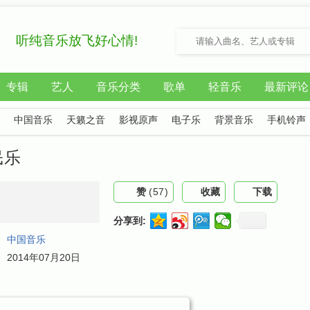
听纯音乐放飞好心情!
专辑
艺人
音乐分类
歌单
轻音乐
最新评论
中国音乐
天籁之音
影视原声
电子乐
背景音乐
手机铃声
民乐
赞
(
57
)
收藏
下载
分享到:
：
中国音乐
：
2014年07月20日