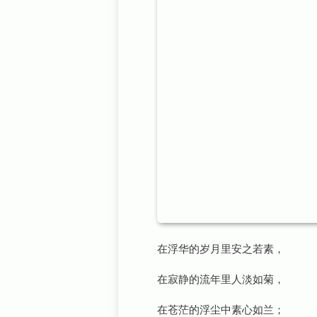
在浮华的岁月里安之若素，
在寂静的流年里人淡如菊，
在苍茫的浮尘中素心如兰；