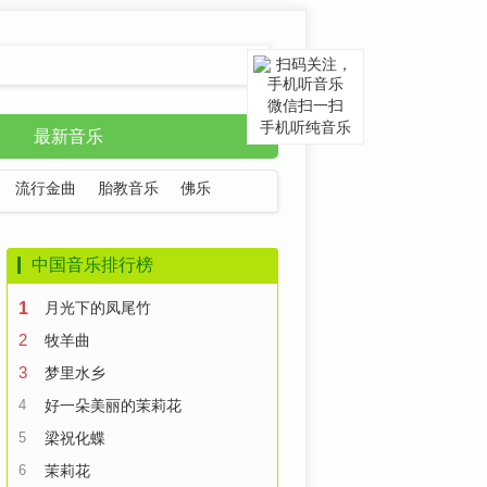
微信扫一扫
手机听纯音乐
最新音乐
流行金曲
胎教音乐
佛乐
中国音乐排行榜
1
月光下的凤尾竹
2
牧羊曲
3
梦里水乡
4
好一朵美丽的茉莉花
5
梁祝化蝶
6
茉莉花