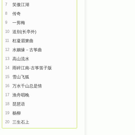
7
笑傲江湖
8
传奇
9
一剪梅
10
送别(长亭外)
11
枉凝眉箫曲
12
水姻缘－古筝曲
13
高山流水
14
雨碎江南-古筝笛子版
15
雪山飞狐
16
万水千山总是情
17
渔舟唱晚
18
琵琶语
19
杨柳
20
三生石上