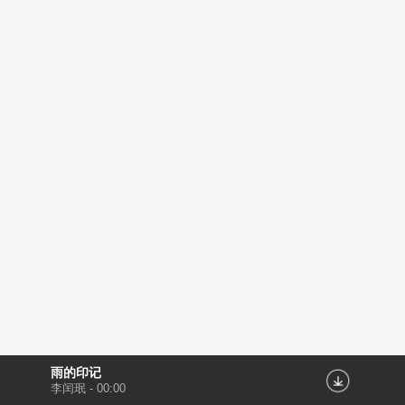
雨的印记
李闰珉
-
00:00