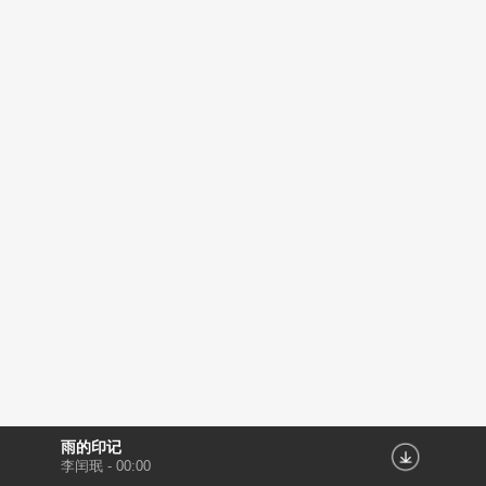
雨的印记
李闰珉
-
00:00