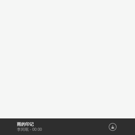
雨的印记
李闰珉
-
00:00