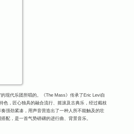
a”的现代乐团所唱的。《The Mass》传承了Eric Levi自
乐特色，匠心独具的融合流行、摇滚及古典乐，经过截枝
节奏强劲紧凑，用声音营造出了一种人所不能触及的壮
调搭配，是一首气势磅礴的进行曲、背景音乐。