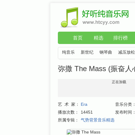
首页
精选
排行榜
纯音乐
新世纪
钢琴曲
减压放松
弥撒 The Mass (振奋人
正在加载
艺 术 家：
Era
音乐分类
播放次数：
14451
发布时间
所属专辑：
气势背景音乐精选