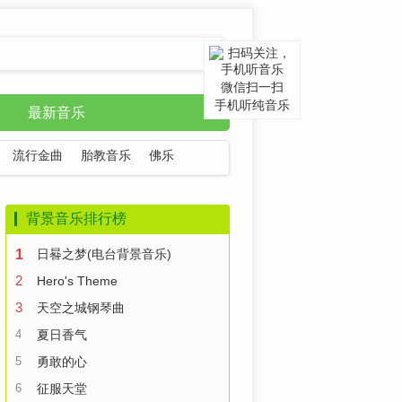
微信扫一扫
手机听纯音乐
最新音乐
流行金曲
胎教音乐
佛乐
背景音乐排行榜
1
日晷之梦(电台背景音乐)
2
Hero's Theme
3
天空之城钢琴曲
4
夏日香气
5
勇敢的心
6
征服天堂