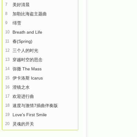
7
美好清晨
8
加勒比海盗主题曲
9
绵雪
10
Breath and Life
11
春(Spring)
12
三个人的时光
13
穿越时空的思念
14
弥撒 The Mass
15
伊卡洛斯 Icarus
16
澄镜之水
17
欢迎进行曲
18
速度与激情7插曲伴奏版
19
Love's First Smile
20
灵魂的开关