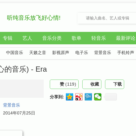
听纯音乐放飞好心情!
专辑
艺人
音乐分类
歌单
轻音乐
最新评论
中国音乐
天籁之音
影视原声
电子乐
背景音乐
手机铃声
心的音乐) - Era
赞
(
119
)
收藏
下载
分享到:
：
背景音乐
：
2014年07月25日