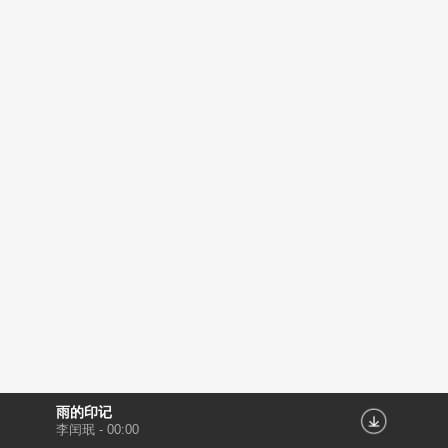
雨的印记
李闰珉
-
00:00