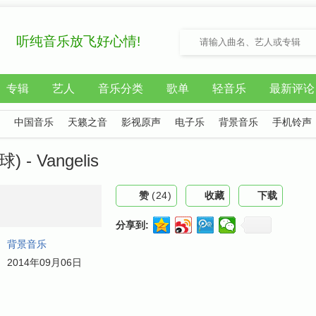
听纯音乐放飞好心情!
专辑
艺人
音乐分类
歌单
轻音乐
最新评论
中国音乐
天籁之音
影视原声
电子乐
背景音乐
手机铃声
 - Vangelis
赞
(
24
)
收藏
下载
分享到:
：
背景音乐
：
2014年09月06日