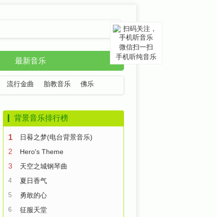
微信扫一扫
手机听纯音乐
最新音乐
流行金曲
胎教音乐
佛乐
背景音乐排行榜
1
日晷之梦(电台背景音乐)
2
Hero's Theme
3
天空之城钢琴曲
4
夏日香气
5
勇敢的心
6
征服天堂