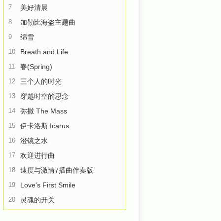
7
美好清晨
8
加勒比海盗主题曲
9
绵雪
10
Breath and Life
11
春(Spring)
12
三个人的时光
13
穿越时空的思念
14
弥撒 The Mass
15
伊卡洛斯 Icarus
16
澄镜之水
17
欢迎进行曲
18
速度与激情7插曲伴奏版
19
Love's First Smile
20
灵魂的开关