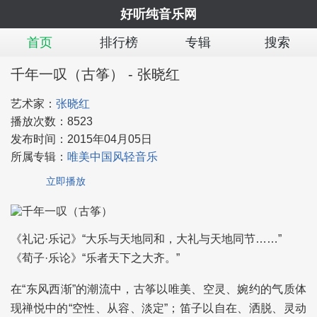
好听纯音乐网
首页
排行榜
专辑
搜索
千年一叹（古筝） - 张晓红
艺术家：
张晓红
播放次数：
8523
发布时间：
2015年04月05日
所属专辑：
唯美中国风轻音乐
立即播放
《礼记·乐记》“大乐与天地同和，大礼与天地同节……”
《荀子·乐论》“乐者天下之大齐。”
在“东风西渐”的潮流中，古筝以唯美、空灵、婉约的气质体
现禅悦中的“空性、从容、淡定”；笛子以自在、洒脱、灵动