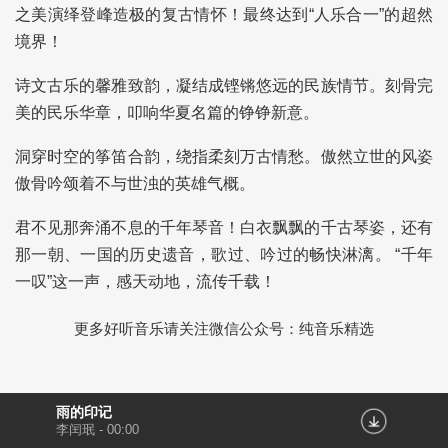
之美演绎登峰造极的复古情怀！最终达到“人乐合一”的超然
境界！
诗文古乐的馨雅致韵，凝结成铿锵悠远的民族情节。刻骨完
美的民乐华章，叩响华夏名篇的铮铮新意。
洞穿时空的筝笛合韵，绕指柔刻万古情愁。傲然立世的风姿
傲骨吟颂着不与世浊的英雄气概。
君不见那奔涌不息的千年琴音！白衣飘飘的千古琴姿，还有
那一朝、一国的历史遗音，歌过、吟过的畅快淋漓。 “千年
一叹”这一声，感天动地，流传千载！
更多好听音乐请关注微信公众号：纯音乐精选
雨的印记
李闰珉
-
00:00