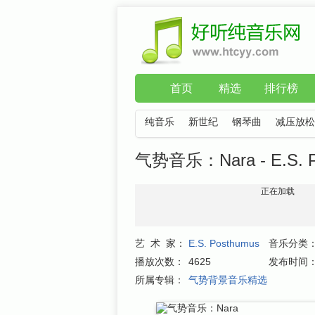
首页
精选
排行榜
纯音乐
新世纪
钢琴曲
减压放松
气势音乐：Nara - E.S. P
正在加载
艺 术 家：
E.S. Posthumus
音乐分类
播放次数：
4625
发布时间
所属专辑：
气势背景音乐精选