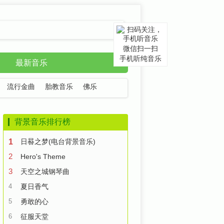
微信扫一扫
手机听纯音乐
最新音乐
流行金曲
胎教音乐
佛乐
背景音乐排行榜
1
日晷之梦(电台背景音乐)
2
Hero's Theme
3
天空之城钢琴曲
4
夏日香气
5
勇敢的心
6
征服天堂