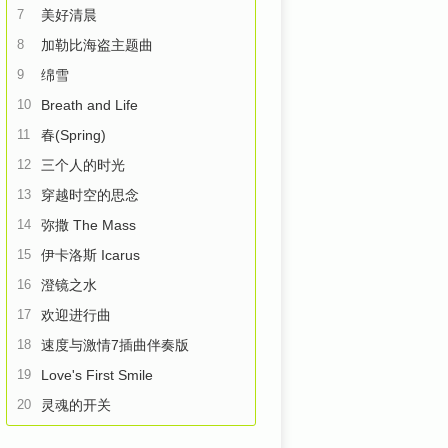
7
美好清晨
8
加勒比海盗主题曲
9
绵雪
10
Breath and Life
11
春(Spring)
12
三个人的时光
13
穿越时空的思念
14
弥撒 The Mass
15
伊卡洛斯 Icarus
16
澄镜之水
17
欢迎进行曲
18
速度与激情7插曲伴奏版
19
Love's First Smile
20
灵魂的开关