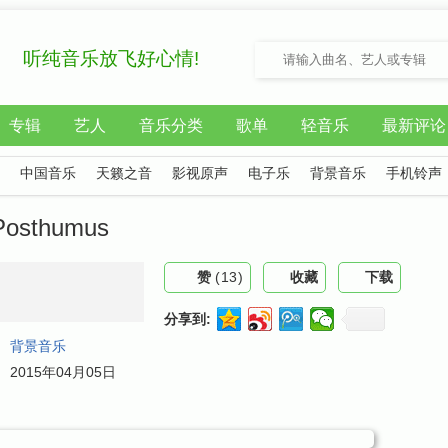
听纯音乐放飞好心情!
专辑
艺人
音乐分类
歌单
轻音乐
最新评论
中国音乐
天籁之音
影视原声
电子乐
背景音乐
手机铃声
osthumus
赞
(
13
)
收藏
下载
分享到:
：
背景音乐
：
2015年04月05日