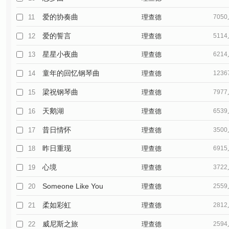
爱的协奏曲
11
理查德
705
爱的誓言
12
理查德
511
星星小夜曲
13
理查德
621
童年的回忆钢琴曲
14
理查德
123
梁祝钢琴曲
15
理查德
797
天鹅湖
16
理查德
653
昔日情怀
17
理查德
350
昨日重现
18
理查德
691
心境
19
理查德
372
Someone Like You
20
理查德
255
柔如彩虹
21
理查德
281
威尼斯之旅
22
理查德
259