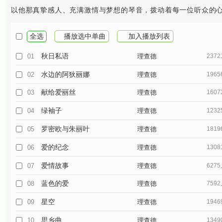
以他那真挚感人、充满激情与梦想的琴音，拨动着每一位听众的
全选
播放选中单曲
加入播放列表
秋日私语
01
理查德
237
水边的阿狄丽娜
02
理查德
196
献给爱丽丝
03
理查德
160
绿袖子
04
理查德
123
罗密欧与朱丽叶
05
理查德
181
爱的纪念
06
理查德
130
爱情故事
07
理查德
627
蓝色的爱
08
理查德
759
星空
09
理查德
194
思乡曲
10
理查德
134