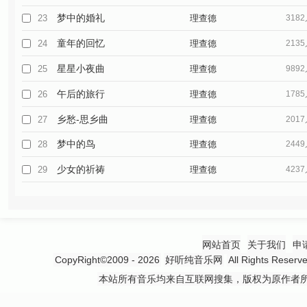
梦中的婚礼
23
理查德
318
童年的回忆
24
理查德
213
星星小夜曲
25
理查德
989
午后的旅行
26
理查德
178
乡愁-思乡曲
27
理查德
201
梦中的鸟
28
理查德
244
少女的祈祷
29
理查德
423
网站首页
关于我们
申
CopyRight©2009 - 2026
好听纯音乐网
All Rights 
本站所有音乐均来自互联网搜集，版权为原作者所