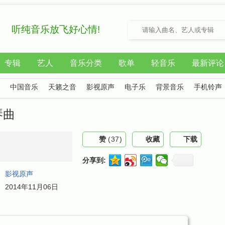
听纯音乐放飞好心情!
专辑
艺人
音乐分类
歌单
轻音乐
最新评论
中国音乐
天籁之音
影视原声
电子乐
背景音乐
手机铃声
琴曲
赞
(
37
)
收藏
下载
分享到:
：
影视原声
：
2014年11月06日