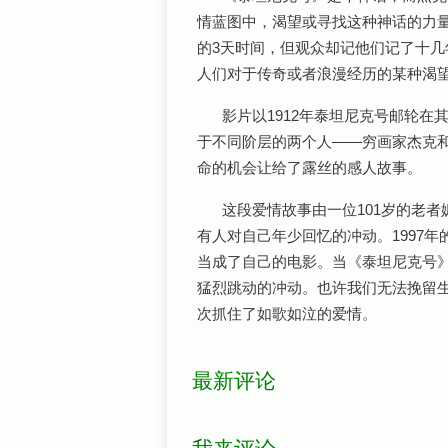
情蓝图中，渴望或寻找这种神话的力
的3天时间，但观众却记他们记了十
人们对于传奇或者浪漫经历的某种渴
影片以1912年泰坦尼克号邮轮
于不同阶层的两个人——穷画家杰克
命的机会让给了露丝的感人故事。
这段爱情故事由一位101岁的老
有人对自己年少回忆的冲动。1997
当成了自己的电影。当《泰坦尼克号
猛烈跳动的冲动。也许我们无法挽留
次抓住了如歌如泣的爱情。
最新评论