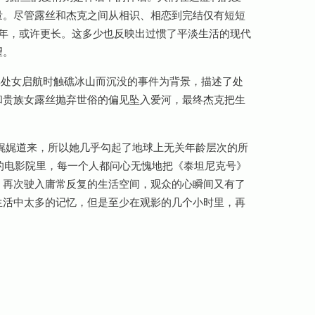
量。尽管露丝和杰克之间从相识、相恋到完结仅有短短
几年，或许更长。这多少也反映出过惯了平淡生活的现代
望。
在其处女启航时触礁冰山而沉没的事件为背景，描述了处
和贵族女露丝抛弃世俗的偏见坠入爱河，最终杰克把生
者娓娓道来，所以她几乎勾起了地球上无关年龄层次的所
年的电影院里，每一个人都问心无愧地把《泰坦尼克号》
》再次驶入庸常反复的生活空间，观众的心瞬间又有了
生活中太多的记忆，但是至少在观影的几个小时里，再