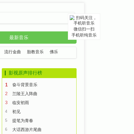
微信扫一扫
手机听纯音乐
最新音乐
流行金曲
胎教音乐
佛乐
影视原声排行榜
1
奋斗背景音乐
2
兰陵王入阵曲
3
临安初雨
4
初见
5
提笔为青春
6
大话西游片尾曲