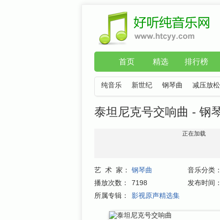
首页
精选
排行榜
纯音乐
新世纪
钢琴曲
减压放松
泰坦尼克号交响曲 - 钢
正在加载
艺 术 家：
钢琴曲
音乐分类
播放次数：
7198
发布时间
所属专辑：
影视原声精选集