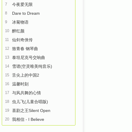
7
今夜爱无限
8
Dare to Dream
9
冰菊物语
10
醉红颜
11
仙剑奇侠传
12
致青春 钢琴曲
13
泰坦尼克号交响曲
14
雪谱(空灵唯美纯音乐)
15
舌尖上的中国2
16
温馨时刻
17
与风共舞的心情
18
虫儿飞(儿童合唱版)
19
喜剧之王Silent Open
20
我相信 - I Believe