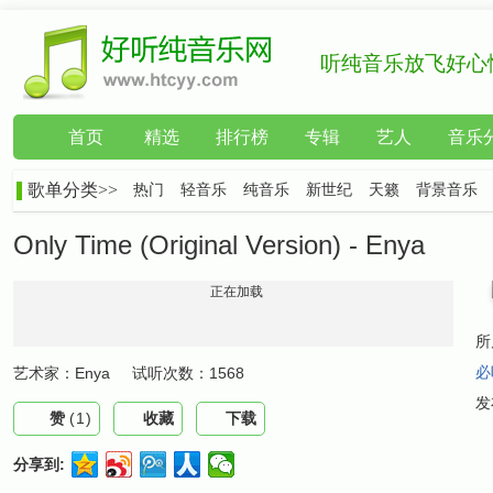
听纯音乐放飞好心
首页
精选
排行榜
专辑
艺人
音乐
歌单分类>>
热门
轻音乐
纯音乐
新世纪
天籁
背景音乐
Only Time (Original Version) - Enya
正在加载
所
必
艺术家：
Enya
试听次数：
1568
发
赞
(
1
)
收藏
下载
分享到: