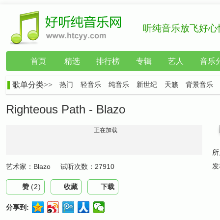
听纯音乐放飞好心
首页
精选
排行榜
专辑
艺人
音乐
歌单分类>>
热门
轻音乐
纯音乐
新世纪
天籁
背景音乐
Righteous Path - Blazo
正在加载
所
发
艺术家：
Blazo
试听次数：
27910
赞
(
2
)
收藏
下载
分享到: