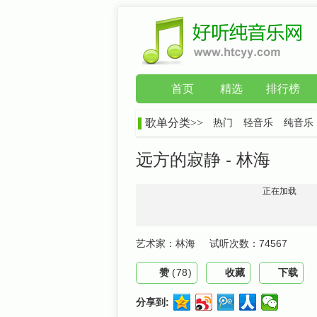
首页
精选
排行榜
歌单分类>>
热门
轻音乐
纯音乐
远方的寂静 - 林海
正在加载
艺术家：
林海
试听次数：
74567
赞
(
78
)
收藏
下载
分享到: