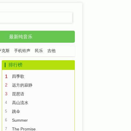
最新纯音乐
萨克斯
手机铃声
民乐
吉他
排行榜
1
四季歌
2
远方的寂静
3
琵琶语
4
高山流水
5
跳伞
6
Summer
7
The Promise