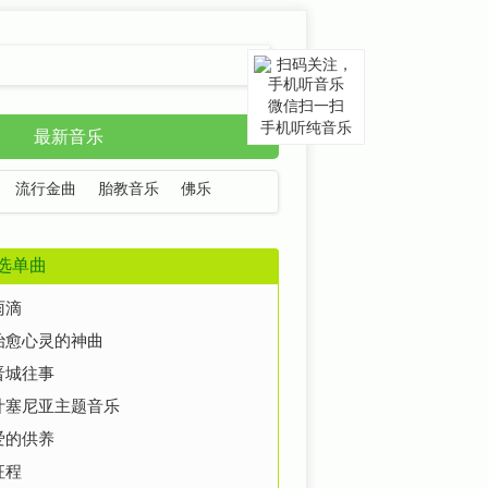
微信扫一扫
手机听纯音乐
最新音乐
流行金曲
胎教音乐
佛乐
选单曲
雨滴
治愈心灵的神曲
晋城往事
叶塞尼亚主题音乐
爱的供养
征程