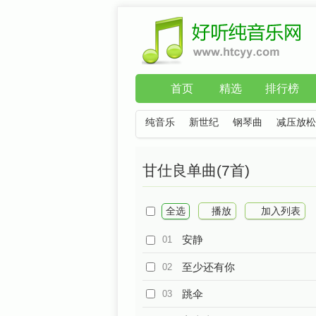
首页
精选
排行榜
纯音乐
新世纪
钢琴曲
减压放松
甘仕良单曲(7首)
全选
播放
加入列表
安静
01
至少还有你
02
跳伞
03