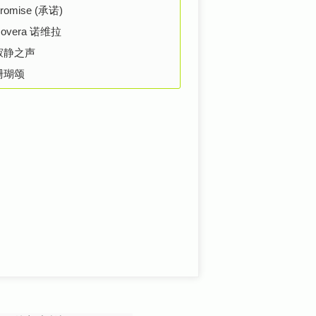
romise (承诺)
overa 诺维拉
寂静之声
珊瑚颂