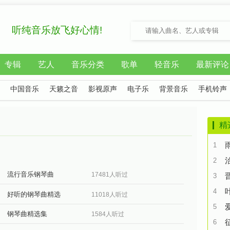
听纯音乐放飞好心情!
专辑
艺人
音乐分类
歌单
轻音乐
最新评论
中国音乐
天籁之音
影视原声
电子乐
背景音乐
手机铃声
精
1
2
流行音乐钢琴曲
17481人听过
3
4
好听的钢琴曲精选
11018人听过
5
钢琴曲精选集
1584人听过
6